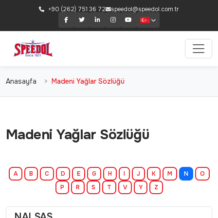
+90 (262) 751 36 72
speedol@speedol.com.tr
Anasayfa
Madeni Yağlar Sözlüğü
Madeni Yağlar Sözlüğü
A
B
C
D
E
G
H
I
J
K
M
N
O
P
R
S
T
V
Y
Z
NALSAS