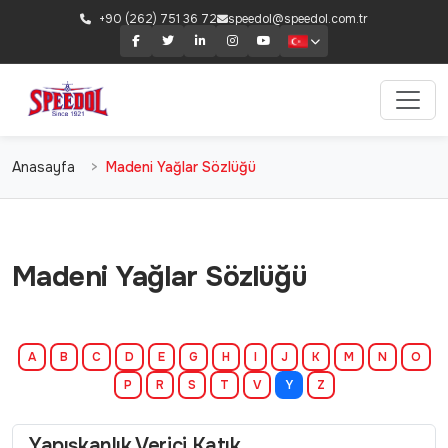
+90 (262) 751 36 72
speedol@speedol.com.tr
Anasayfa
Madeni Yağlar Sözlüğü
Madeni Yağlar Sözlüğü
A
B
C
D
E
G
H
I
J
K
M
N
O
P
R
S
T
V
Y
Z
Yapışkanlık Verici Katık