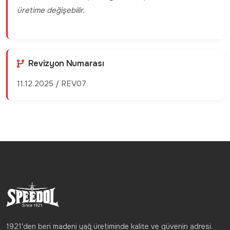
üretime değişebilir.
Revizyon Numarası
11.12.2025 / REV07
1921'den beri madeni yağ üretiminde kalite ve güvenin adresi.