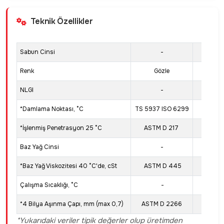
Teknik Özellikler
Sabun Cinsi
-
Lityu
Renk
Gözle
Yeşil
NLGI
-
00
*Damlama Noktası, °C
TS 5937 ISO 6299
165
*İşlenmiş Penetrasyon 25 °C
ASTM D 217
400-4
Baz Yağ Cinsi
-
Miner
*Baz Yağ Viskozitesi 40 °C'de, cSt
ASTM D 445
20
Çalışma Sıcaklığı, °C
-
-20 /+
*4 Bilya Aşınma Çapı, mm (max 0,7)
ASTM D 2266
0,34
*Yukarıdaki veriler tipik değerler olup üretimden