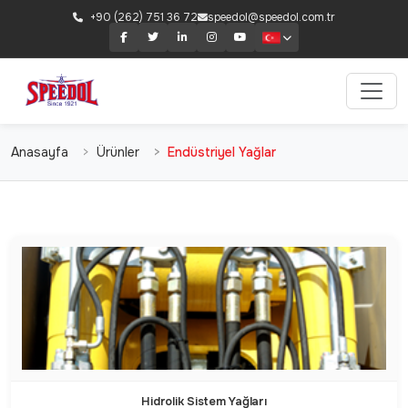
+90 (262) 751 36 72
speedol@speedol.com.tr
Anasayfa
Ürünler
Endüstriyel Yağlar
Hidrolik Sistem Yağları