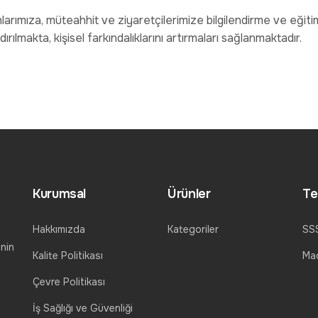
arımıza, müteahhit ve ziyaretçilerimize bilgilendirme ve eğitim 
ndırılmakta, kişisel farkındalıklarını artırmaları sağlanmaktadır.
Kurumsal
Ürünler
Te
Hakkımızda
Kategoriler
SS
nin
Kalite Politikası
Mad
Çevre Politikası
İş Sağlığı ve Güvenliği