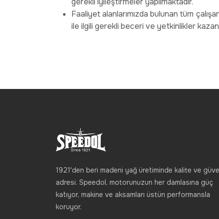
gerekli iyileştirmeler yapılmaktadır.
Faaliyet alanlarımızda bulunan tüm çalışanl
ile ilgili gerekli beceri ve yetkinlikler kaza
1921'den beri madeni yağ üretiminde kalite ve güve
adresi. Speedol, motorunuzun her damlasına güç
katıyor, makine ve aksamları üstün performansla
koruyor.