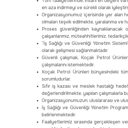
Tüm faaliyetlerinde, insanı en değerli varl
en aza indirmeyi ve sürekli olarak iyileşti
Organizasyonumuz içerisinde yer alan herke
olmaları teşvik edilmekte, yaralanma ve 
Proses güvenliğinden kaynaklanacak olas
çalışanlarımız, müteahhitlerimiz, tedarikçil
“İş Sağlığı ve Güvenliği Yönetim Sistemi
olarak gelişmesi sağlanmaktadır.
Güvenli çalışmak, Koçak Petrol Ürünler
çalışmalarını istemektedir.
Koçak Petrol Ürünleri bünyesindeki tüm 
sorumludurlar.
Sıfır iş kazası ve meslek hastalığı hede
değerlendirilmekte, yapılan çalışmalarla bu
Organizasyonumuzun; uluslararası ve ulus
İş Sağlığı ve Güvenliği Yönetim Programlar
belirlenmektedir.
Faaliyetlerimiz sırasında gerçekleşen ve