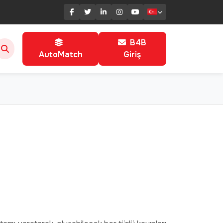
B4B
AutoMatch
Giriş