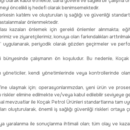
ığı olarak kabul etmekte, daha güvenli ve sağlıklı bir çalışma o
rmeyi öncelikli iş hedefi olarak benimsemektedir.
sin katılımı ve oluşturulan iş sağlığı ve güvenliği standartlar
hastalanmalar önlenmektedir.
ı kazaları önlemek için gerekli önlemler alınmakta; eğitim,
erimiz ve ziyaretçilerimiz, konuya olan farkındalıkları arttırılmak
” uygulanarak, periyodik olarak gözden geçirmeler ve perform
i bünyesinde çalışmanın ön koşuludur. Bu nedenle, Koçak P
yöneticiler, kendi yönetimlerinde veya kontrollerinde olan 
fine ulaşmak için; operasyonlarımızdan, yeni ürün ve proses
 riskler elimine edilmekte ve/veya kabul edilebilir seviyeye ge
al mevzuatlar ile Koçak Petrol Ürünleri standartlarına tam u
ı oluşturularak, önemli iş sağlığı güvenliği riskleri ortaya çı
ya yaralanma ile sonuçlanma ihtimali olan; tüm olay ve kaza