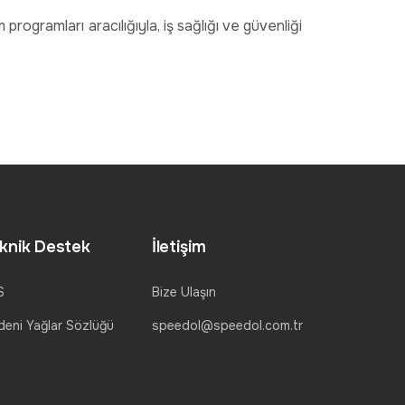
programları aracılığıyla, iş sağlığı ve güvenliği
knik Destek
İletişim
S
Bize Ulaşın
eni Yağlar Sözlüğü
speedol@speedol.com.tr