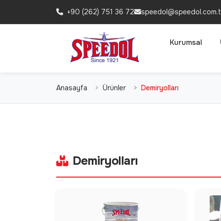
+90 (262) 751 36 72
speedol@speedol.com.t
Kurumsal
Anasayfa
Ürünler
Demiryolları
Demiryolları