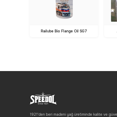
Railube Bio Flange Oil SG7
1921'den beri madeni yağ üretiminde kalite ve güve