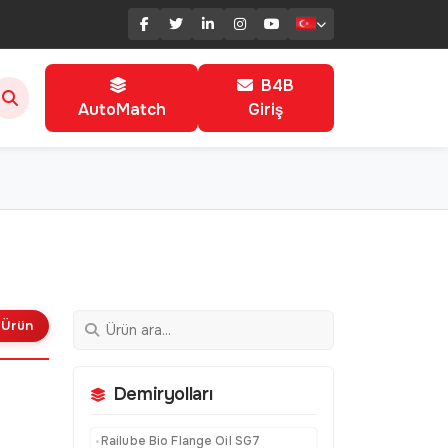
B4B
AutoMatch
Giriş
 Ürün
Demiryolları
Railube Bio Flange Oil SG7