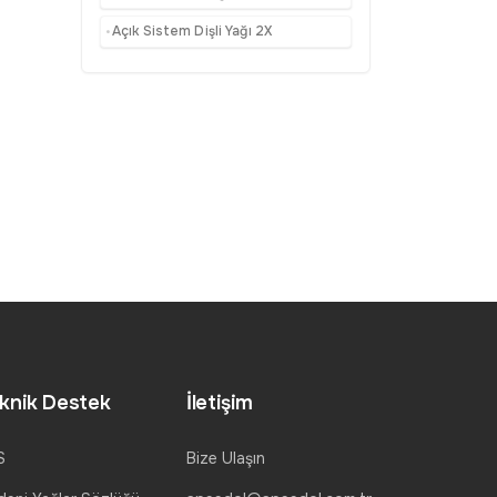
Açık Sistem Dişli Yağı 2X
knik Destek
İletişim
S
Bize Ulaşın