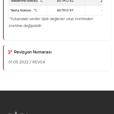
*Alevlenme Noktası, °C
ASTM D 92
206
*Akma Noktası , °C
ASTM D 97
-15
*Yukarıdaki veriler tipik değerler olup üretimden
üretime değişebilir.
Revizyon Numarası
01.05.2022 / REV04