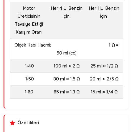
Motor
Her 4 L Benzin
Her 1 L Benzin
Üreticisinin
İçin
İçin
Tavsiye Ettiği
Karışım Oranı
Ölçek Kabı Hacmi: 1 Ω =
50 ml (cc)
1:40
100 ml ≈ 2 Ω
25 ml ≈ 1/2 Ω
1:50
80 ml ≈ 1.5 Ω
20 ml ≈ 2/5 Ω
1:60
65 ml ≈ 1.3 Ω
15 ml ≈ 1/4 Ω
Özellikleri