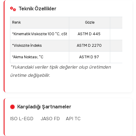
Teknik Özellikler
Renk
Gözle
Yeşil
*Kinematik Viskozite 100 °C, cSt
ASTM D 445
7,88
*Viskozite İndeks
ASTM D 2270
140
*Akma Noktası, °C
ASTM D 97
-39
*Yukarıdaki veriler tipik değerler olup üretimden
üretime değişebilir.
Karşıladığı Şartnameler
ISO L-EGD JASO FD API TC