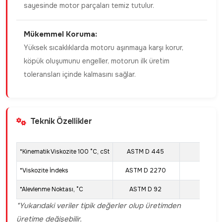
sayesinde motor parçaları temiz tutulur.
Mükemmel Koruma:
Yüksek sıcaklıklarda motoru aşınmaya karşı korur,
köpük oluşumunu engeller, motorun ilk üretim
toleransları içinde kalmasını sağlar.
Teknik Özellikler
*Kinematik Viskozite 100 °C, cSt
ASTM D 445
13.5
*Viskozite İndeks
ASTM D 2270
135
*Alevlenme Noktası, °C
ASTM D 92
230
*Yukarıdaki veriler tipik değerler olup üretimden
üretime değişebilir.