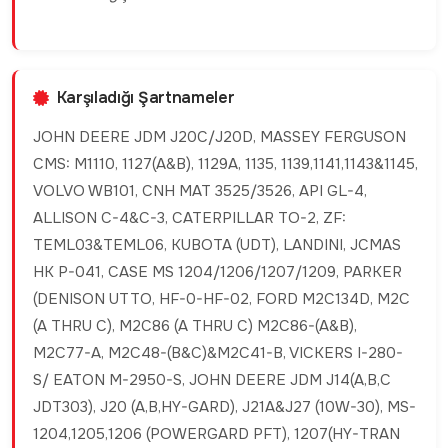
Karşıladığı Şartnameler
JOHN DEERE JDM J20C/J20D, MASSEY FERGUSON
CMS: M1110, 1127(A&B), 1129A, 1135, 1139,1141,1143&1145,
VOLVO WB101, CNH MAT 3525/3526, API GL-4,
ALLISON C-4&C-3, CATERPILLAR TO-2, ZF:
TEML03&TEML06, KUBOTA (UDT), LANDINI, JCMAS
HK P-041, CASE MS 1204/1206/1207/1209, PARKER
(DENISON UTTO, HF-0-HF-02, FORD M2C134D, M2C
(A THRU C), M2C86 (A THRU C) M2C86-(A&B),
M2C77-A, M2C48-(B&C)&M2C41-B, VICKERS I-280-
S/ EATON M-2950-S, JOHN DEERE JDM J14(A,B,C
JDT303), J20 (A,B,HY-GARD), J21A&J27 (10W-30), MS-
1204,1205,1206 (POWERGARD PFT), 1207(HY-TRAN