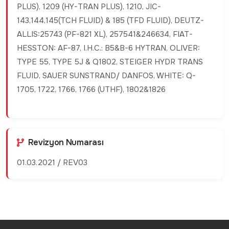
PLUS), 1209 (HY-TRAN PLUS), 1210, JIC-
143,144,145(TCH FLUID) & 185 (TFD FLUID), DEUTZ-
ALLIS:25743 (PF-821 XL), 257541&246634, FIAT-
HESSTON: AF-87, I.H.C.: B5&B-6 HYTRAN, OLIVER:
TYPE 55, TYPE 5J & Q1802, STEIGER HYDR TRANS
FLUID, SAUER SUNSTRAND/ DANFOS, WHITE: Q-
1705, 1722, 1766, 1766 (UTHF), 1802&1826
Revizyon Numarası
01.03.2021 / REV03