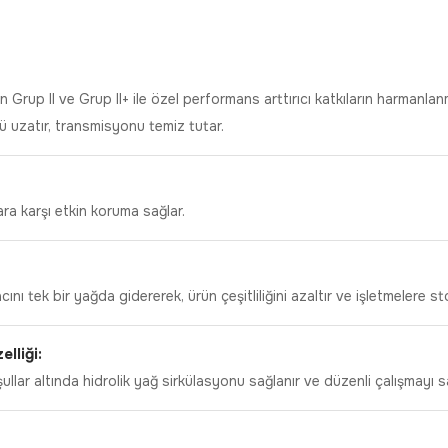
an Grup II ve Grup II+ ile özel performans arttırıcı katkıların harman
ü uzatır, transmisyonu temiz tutar.
ra karşı etkin koruma sağlar.
ını tek bir yağda gidererek, ürün çeşitliliğini azaltır ve işletmelere st
lliği:
ar altında hidrolik yağ sirkülasyonu sağlanır ve düzenli çalışmayı sa