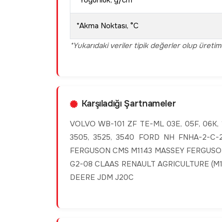
*Yoğunluk, g/cm
*Akma Noktası, °C
*Yukarıdaki veriler tipik değerler olup üreti
Karşıladığı Şartnameler
VOLVO WB-101 ZF TE-ML 03E, 05F, 06K,
3505, 3525, 3540 FORD NH FNHA-2-C-2
FERGUSON CMS M1143 MASSEY FERGUSON
G2-08 CLAAS RENAULT AGRICULTURE (M1145
DEERE JDM J20C