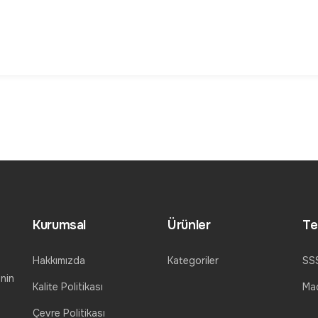
Kurumsal
Ürünler
Te
Hakkımızda
Kategoriler
SS
nin
Kalite Politikası
Mad
Çevre Politikası