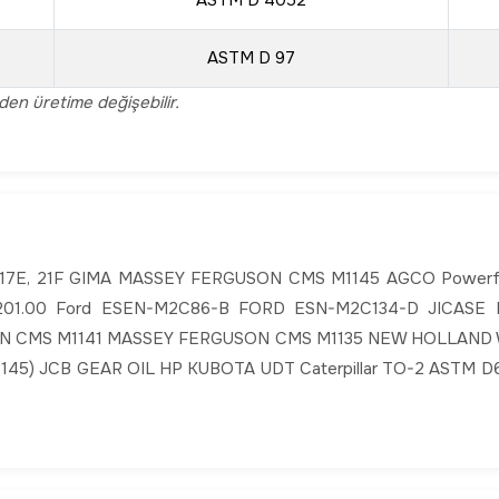
ASTM D 4052
ASTM D 97
mden üretime değişebilir.
 17E, 21F GIMA MASSEY FERGUSON CMS M1145 AGCO Powerflu
01.00 Ford ESEN-M2C86-B FORD ESN-M2C134-D JICASE MS
 CMS M1141 MASSEY FERGUSON CMS M1135 NEW HOLLAND 
) JCB GEAR OIL HP KUBOTA UDT Caterpillar TO-2 ASTM D697