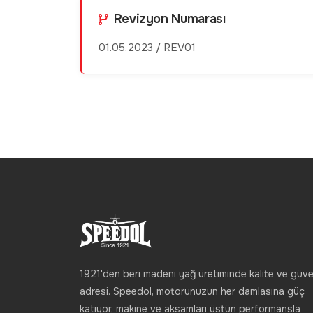
Revizyon Numarası
01.05.2023 / REV01
1921'den beri madeni yağ üretiminde kalite ve güve
adresi. Speedol, motorunuzun her damlasına güç
katıyor, makine ve aksamları üstün performansla