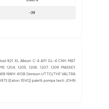
0,8679
-39
id 821 XL Allison C-4 API GL-4 CNH MAT
 1204, 1205, 1206, 1207, 1209 MASSEY
WB NWH 410B Denison UTTO/THF VALTRA
3 (Eaton 35VQ) paletli pompa testi JOHN