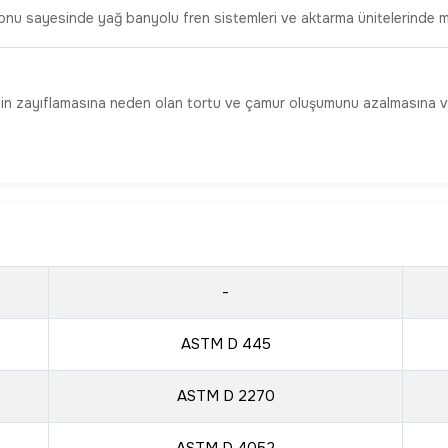
yonu sayesinde yağ banyolu fren sistemleri ve aktarma ünitelerinde 
ketin zayıflamasına neden olan tortu ve çamur oluşumunu azalmasına v
-
ASTM D 445
ASTM D 2270