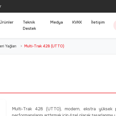
r
Ürünler
Teknik
Medya
KVKK
İletişim
Destek
ri Yağları
Multi-Trak 428 (UTTO)
Multi-Trak 428 (UTTO), modern, ekstra yüksek per
performanslarını arttırmak için özel olarak tasarlanmış 