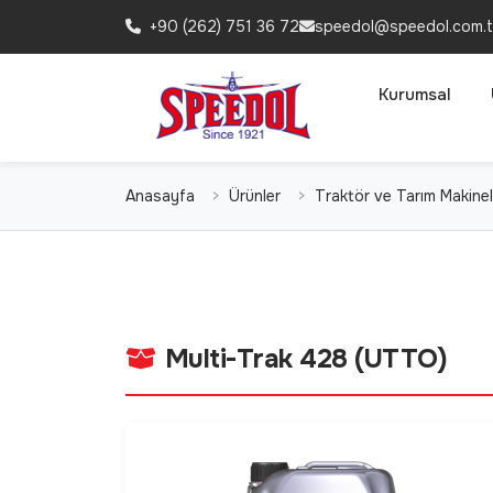
+90 (262) 751 36 72
speedol@speedol.com.t
Kurumsal
Anasayfa
Ürünler
Traktör ve Tarım Makinele
Multi-Trak 428 (UTTO)