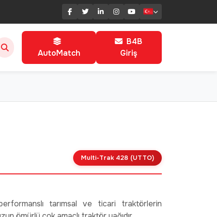
B4B
AutoMatch
Giriş
Multi-Trak 428 (UTTO)
formanslı tarımsal ve ticari traktörlerin
uzun ömürlü çok amaçlı traktör yağıdır.