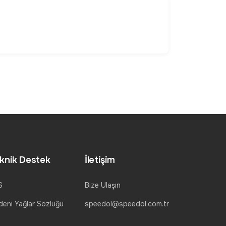
knik Destek
İletişim
S
Bize Ulaşın
eni Yağlar Sözlüğü
speedol@speedol.com.tr