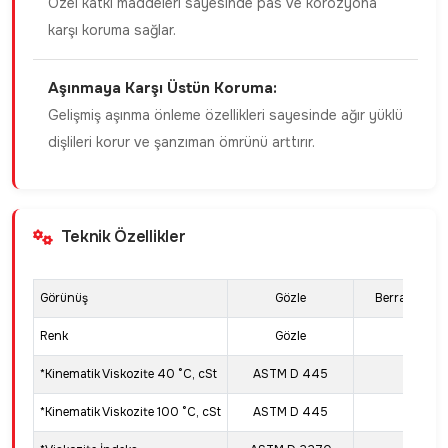
Özel katkı maddeleri sayesinde pas ve korozyona
karşı koruma sağlar.
Aşınmaya Karşı Üstün Koruma:
Gelişmiş aşınma önleme özellikleri sayesinde ağır yüklü
dişlileri korur ve şanzıman ömrünü arttırır.
Teknik Özellikler
Görünüş
Gözle
Berrak & Par
Renk
Gözle
Sarı
*Kinematik Viskozite 40 °C, cSt
ASTM D 445
23,63
*Kinematik Viskozite 100 °C, cSt
ASTM D 445
5,16