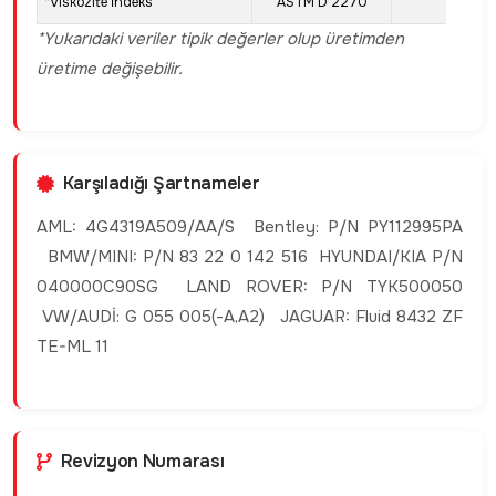
*Viskozite İndeks
ASTM D 2270
156
*Yukarıdaki veriler tipik değerler olup üretimden
üretime değişebilir.
Karşıladığı Şartnameler
AML: 4G4319A509/AA/S Bentley: P/N PY112995PA
BMW/MINI: P/N 83 22 0 142 516 HYUNDAI/KIA P/N
040000C90SG LAND ROVER: P/N TYK500050
VW/AUDİ: G 055 005(-A,A2) JAGUAR: Fluid 8432 ZF
TE-ML 11
Revizyon Numarası