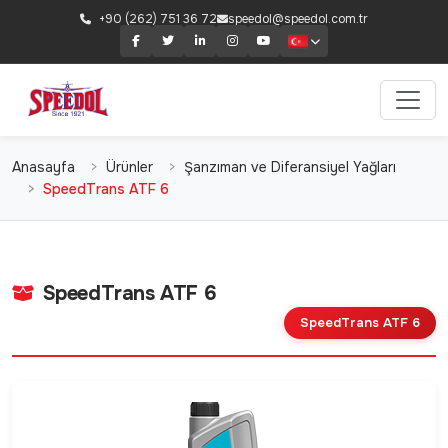
+90 (262) 751 36 72
speedol@speedol.com.tr
Anasayfa
Ürünler
Şanzıman ve Diferansiyel Yağları
SpeedTrans ATF 6
SpeedTrans ATF 6
SpeedTrans ATF 6