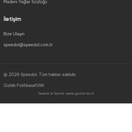
Madeni Yağlar Sözlüğü
İletişim
Bize Ulaşın
speedol@speedol.com.tr
© 2026 Speedol. Tüm hakları saklıdır.
Gizlilik Politikası
KVKK
Tasarım & Yazılım:
www.yazilim.biz.tr