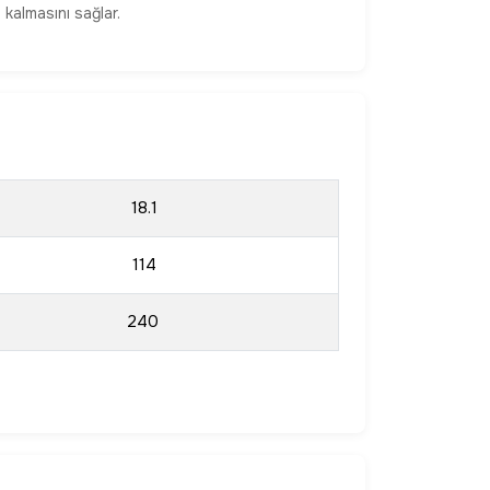
 kalmasını sağlar.
18.1
114
240