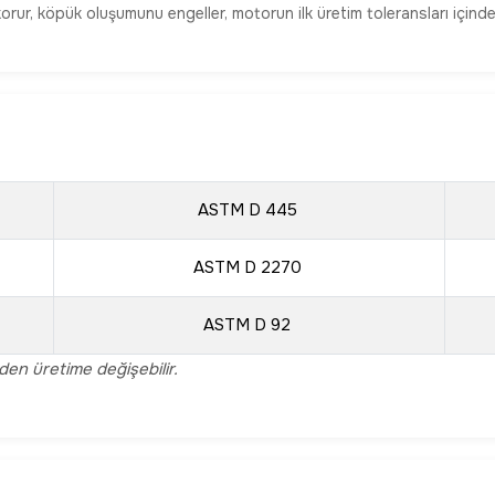
rur, köpük oluşumunu engeller, motorun ilk üretim toleransları içinde
ASTM D 445
ASTM D 2270
ASTM D 92
mden üretime değişebilir.