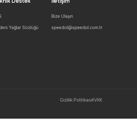
knik Destek
İletişim
S
Bize Ulaşın
eni Yağlar Sözlüğü
speedol@speedol.com.tr
Gizlilik Politikası
KVKK