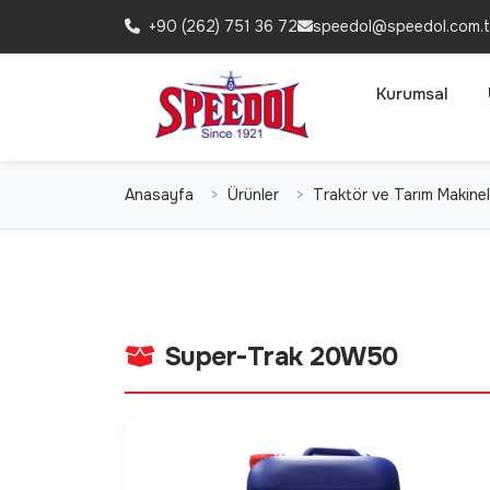
+90 (262) 751 36 72
speedol@speedol.com.t
Kurumsal
Anasayfa
Ürünler
Traktör ve Tarım Makinele
Super-Trak 20W50