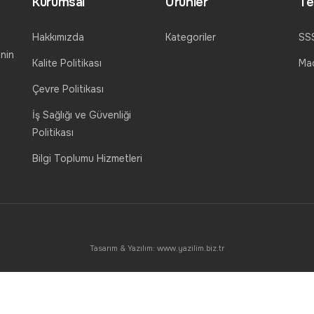
Kurumsal
Ürünler
Te
Hakkımızda
Kategoriler
SS
nin
Kalite Politikası
Mad
Çevre Politikası
İş Sağlığı ve Güvenliği
Politikası
Bilgi Toplumu Hizmetleri
Tasarım & Yazılım:
www.yazilim.biz.tr