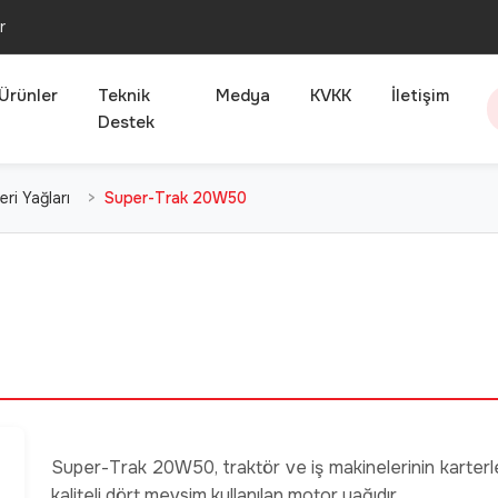
r
Ürünler
Teknik
Medya
KVKK
İletişim
Destek
ri Yağları
Super-Trak 20W50
Super-Trak 20W50, traktör ve iş makinelerinin karter
kaliteli dört mevsim kullanılan motor yağıdır.