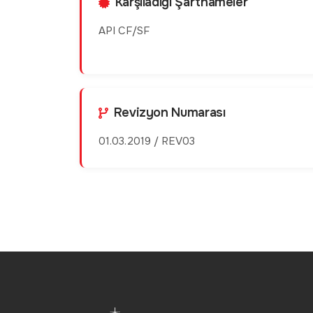
Karşıladığı Şartnameler
API CF/SF
Revizyon Numarası
01.03.2019 / REV03