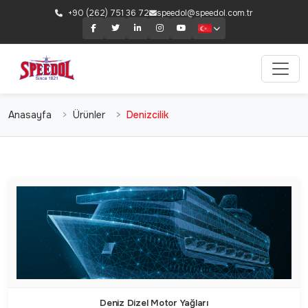
+90 (262) 751 36 72
speedol@speedol.com.tr
Anasayfa
Ürünler
Denizcilik
Deniz Dizel Motor Yağları