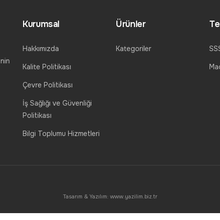
Kurumsal
Ürünler
Te
Hakkımızda
Kategoriler
SS
nin
Kalite Politikası
Mad
Çevre Politikası
İş Sağlığı ve Güvenliği
Politikası
Bilgi Toplumu Hizmetleri
Tasarım & Yazılım:
www.yazilim.biz.tr