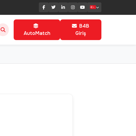
B4B
AutoMatch
Giriş