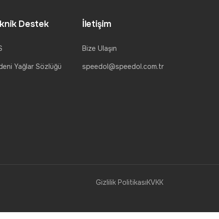
knik Destek
İletişim
S
Bize Ulaşın
eni Yağlar Sözlüğü
speedol@speedol.com.tr
Gizlilik Politikası
KVKK