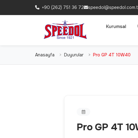
+90 (262) 751 36 72
speedol@speedol.com.t
Kurumsal
Anasayfa
Duyurular
Pro GP 4T 10W40
Pro GP 4T 1