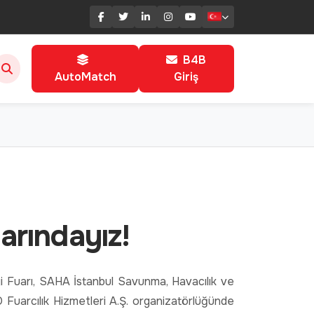
B4B
AutoMatch
Giriş
rındayız!
uarı, SAHA İstanbul Savunma, Havacılık ve
arcılık Hizmetleri A.Ş. organizatörlüğünde