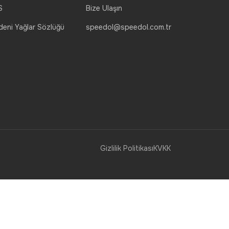
S
Bize Ulaşın
eni Yağlar Sözlüğü
speedol@speedol.com.tr
Gizlilik Politikası
KVKK