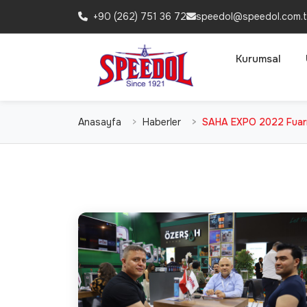
+90 (262) 751 36 72
speedol@speedol.com.t
Kurumsal
Anasayfa
Haberler
SAHA EXPO 2022 Fuarı