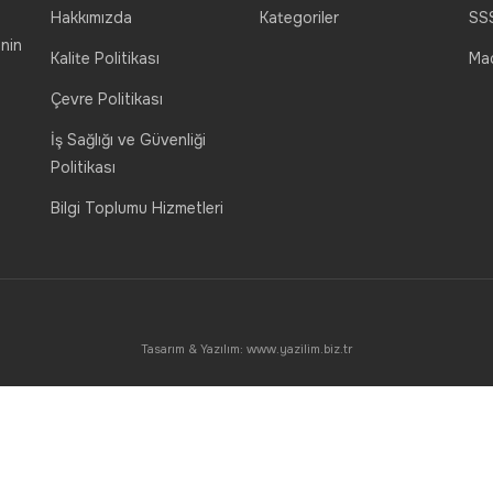
Hakkımızda
Kategoriler
SS
nin
Kalite Politikası
Mad
Çevre Politikası
İş Sağlığı ve Güvenliği
Politikası
Bilgi Toplumu Hizmetleri
Tasarım & Yazılım:
www.yazilim.biz.tr