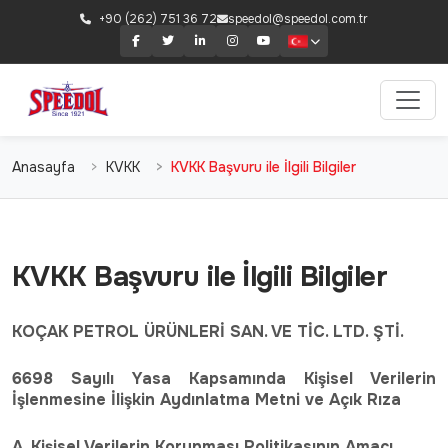
+90 (262) 751 36 72
speedol@speedol.com.tr
Anasayfa
KVKK
KVKK Başvuru ile İlgili Bilgiler
KVKK Başvuru ile İlgili Bilgiler
KOÇAK PETROL ÜRÜNLERİ SAN. VE TİC. LTD. ŞTİ.
6698 Sayılı Yasa Kapsamında Kişisel Verilerin
İşlenmesine İlişkin Aydınlatma Metni ve Açık Rıza
A. Kişisel Verilerin Korunması Politikasının Amacı