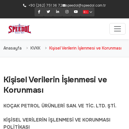
+90 (262) 751 36 72
speedol@speedol.com.tr
Anasayfa
KVKK
Kişisel Verilerin İşlenmesi ve Korunması
Kişisel Verilerin İşlenmesi ve
Korunması
KOÇAK PETROL ÜRÜNLERİ SAN. VE TİC. LTD. ŞTİ.
KİŞİSEL VERİLERİN İŞLENMESİ VE KORUNMASI
POLİTİKASI