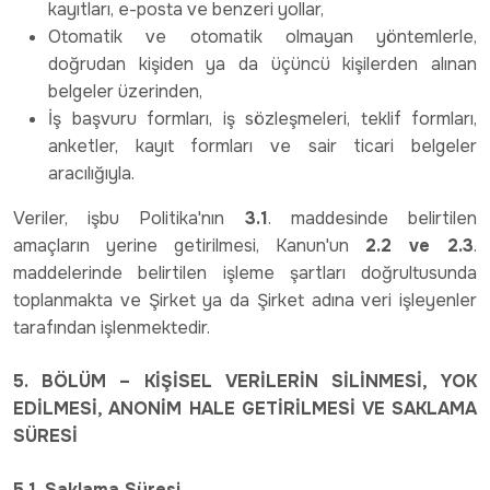
kayıtları, e-posta ve benzeri yollar,
Otomatik ve otomatik olmayan yöntemlerle,
doğrudan kişiden ya da üçüncü kişilerden alınan
belgeler üzerinden,
İş başvuru formları, iş sözleşmeleri, teklif formları,
anketler, kayıt formları ve sair ticari belgeler
aracılığıyla.
Veriler, işbu Politika'nın
3.1
. maddesinde belirtilen
amaçların yerine getirilmesi, Kanun'un
2.2 ve 2.3
.
maddelerinde belirtilen işleme şartları doğrultusunda
toplanmakta ve Şirket ya da Şirket adına veri işleyenler
tarafından işlenmektedir.
5. BÖLÜM – KİŞİSEL VERİLERİN SİLİNMESİ, YOK
EDİLMESİ, ANONİM HALE GETİRİLMESİ VE SAKLAMA
SÜRESİ
5.1. Saklama Süresi