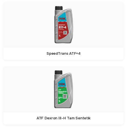
SpeedTrans ATF+4
ATF Dexron III-H Tam Sentetik