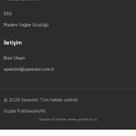
SSS
Madeni Yağlar Sözlüğü
İletişim
Bize Ulaşın
speedol@speedol.com.tr
© 2026 Speedol. Tüm hakları saklıdır.
Gizlilik Politikası
KVKK
Tasarım & Yazılım:
www.yazilim.biz.tr