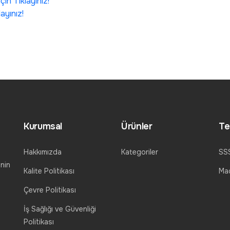
in Tıklayınız!
ayınız!
Kurumsal
Ürünler
Te
Hakkımızda
Kategoriler
SS
nin
Kalite Politikası
Mad
Çevre Politikası
İş Sağlığı ve Güvenliği
Politikası