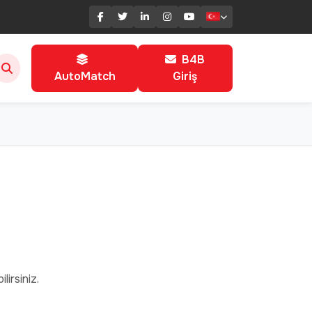
B4B
AutoMatch
Giriş
lirsiniz.