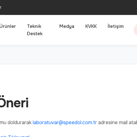
r
Ürünler
Teknik
Medya
KVKK
İletişim
Destek
 Öneri
formu doldurarak
laboratuvar@speedol.com.tr
adresine mail atabi