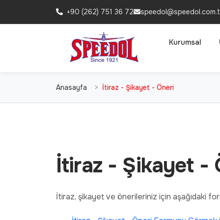
+90 (262) 751 36 72
speedol@speedol.com.t
Kurumsal
Anasayfa
İtiraz - Şikayet - Öneri
İtiraz - Şikayet -
İtiraz, şikayet ve önerileriniz için aşağıdaki 