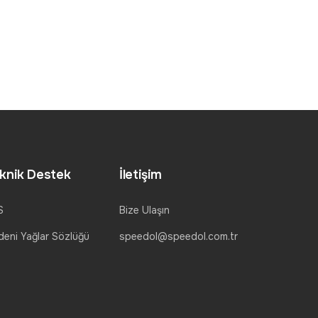
knik Destek
İletişim
S
Bize Ulaşın
eni Yağlar Sözlüğü
speedol@speedol.com.tr