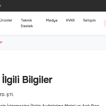
r
Ürünler
Teknik
Medya
KVKK
İletişim
Destek
er
gili Bilgiler
D. ŞTİ.
erin İşlenmesine İlişkin Aydınlatma Metni ve Açık Rıza