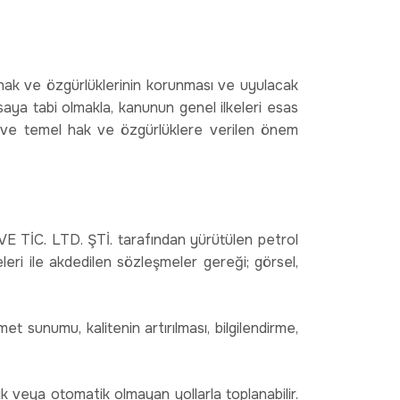
l hak ve özgürlüklerinin korunması ve uyulacak
saya tabi olmakla, kanunun genel ilkeleri esas
iği ve temel hak ve özgürlüklere verilen önem
TİC. LTD. ŞTİ. tarafından yürütülen petrol
meleri ile akdedilen sözleşmeler gereği; görsel,
zmet sunumu, kalitenin artırılması, bilgilendirme,
ik veya otomatik olmayan yollarla toplanabilir.