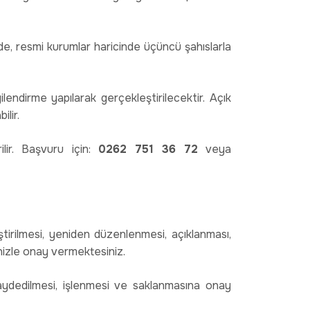
nde, resmi kurumlar haricinde üçüncü şahıslarla
ilendirme yapılarak gerçekleştirilecektir. Açık
ilir.
ilir. Başvuru için:
0262 751 36 72
veya
tirilmesi, yeniden düzenlenmesi, açıklanması,
enizle onay vermektesiniz.
 kaydedilmesi, işlenmesi ve saklanmasına onay