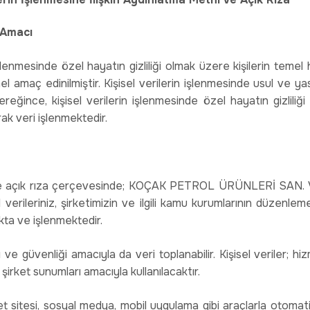
n Amacı
işlenmesinde özel hayatın gizliliği olmak üzere kişilerin teme
 amaç edinilmiştir. Kişisel verilerin işlenmesinde usul ve ya
gereğince, kişisel verilerin işlenmesinde özel hayatın gizlil
k veri işlenmektedir.
e açık rıza çerçevesinde; KOÇAK PETROL ÜRÜNLERİ SAN. VE 
l verileriniz, şirketimizin ve ilgili kamu kurumlarının düzenle
akta ve işlenmektedir.
ğı ve güvenliği amacıyla da veri toplanabilir. Kişisel veriler; hi
şirket sunumları amacıyla kullanılacaktır.
rnet sitesi, sosyal medya, mobil uygulama gibi araçlarla otomat