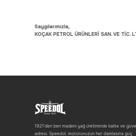
Saygılarımızla,
KOÇAK PETROL ÜRÜNLERİ SAN. VE TİC. LT
1921'den beri madeni yağ üretiminde kalite ve güve
adresi. Speedol, motorunuzun her damlasına güç