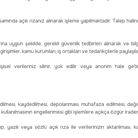
amında açık rızanız alınarak işleme yapılmaktadır. Talep hali
na uygun şekilde, gerekli güvenlik tedbirleri alınarak ve bilg
k girişimler, kamu kurumları, iş ortakları ve tedarikçilerle paylaşılab
sel verileriniz silinir, yok edilir veya anonim hale getir
edilmesi, kaydedilmesi, depolanması, muhafaza edilmesi, değiş
 da kullanılmasının engellenmesi gibi işlemlere açıkça özgür irad
p, yazılı veya sözlü açık rıza ile verilerinizin aktarılması,