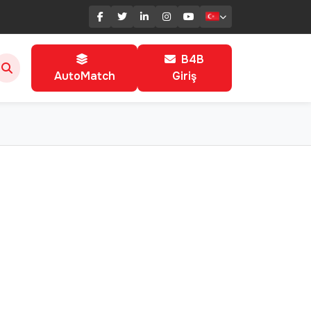
B4B
AutoMatch
Giriş