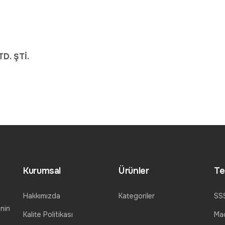
D. ŞTİ.
Kurumsal
Ürünler
Te
Hakkımızda
Kategoriler
SS
nin
Kalite Politikası
Mad