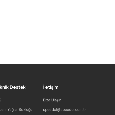
knik Destek
İletişim
S
Bize Ulaşın
eni Yağlar Sözlüğü
speedol@speedol.com.tr