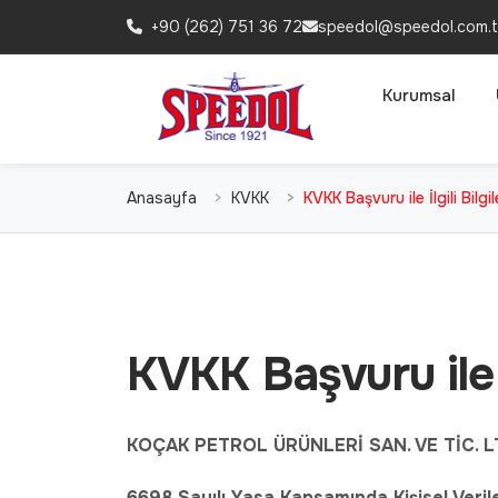
+90 (262) 751 36 72
speedol@speedol.com.t
Kurumsal
Anasayfa
KVKK
KVKK Başvuru ile İlgili Bilgil
KVKK Başvuru ile İl
KOÇAK PETROL ÜRÜNLERİ SAN. VE TİC. LT
6698 Sayılı Yasa Kapsamında Kişisel Veril