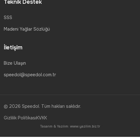
Teknik Destek
SSS
Madeni Yağlar Sözlüğü
İletişim
Bize Ulaşın
speedol@speedol.com.tr
© 2026 Speedol. Tüm hakları saklıdır.
Gizlilik Politikası
KVKK
Tasarım & Yazılım:
www.yazilim.biz.tr