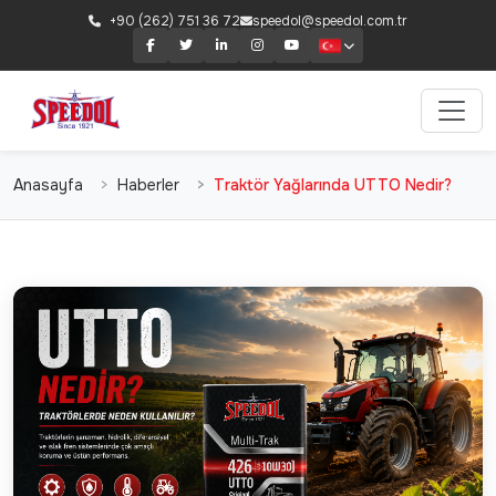
+90 (262) 751 36 72
speedol@speedol.com.tr
Anasayfa
Haberler
Traktör Yağlarında UTTO Nedir?