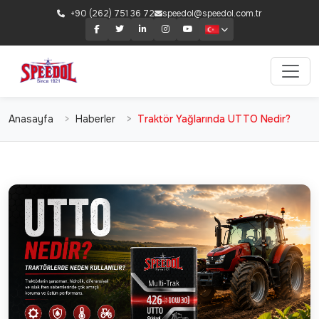
+90 (262) 751 36 72
speedol@speedol.com.tr
Anasayfa
Haberler
Traktör Yağlarında UTTO Nedir?