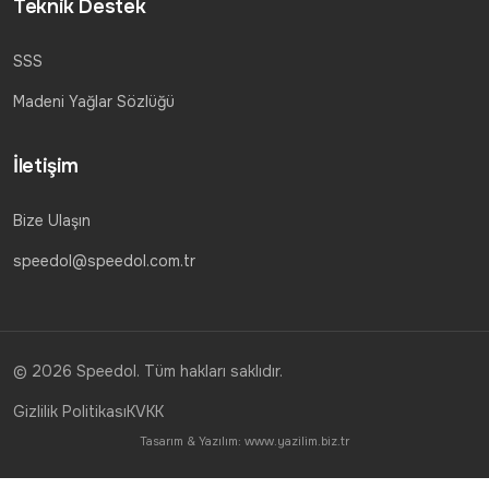
Teknik Destek
SSS
Madeni Yağlar Sözlüğü
İletişim
Bize Ulaşın
speedol@speedol.com.tr
© 2026 Speedol. Tüm hakları saklıdır.
Gizlilik Politikası
KVKK
Tasarım & Yazılım:
www.yazilim.biz.tr