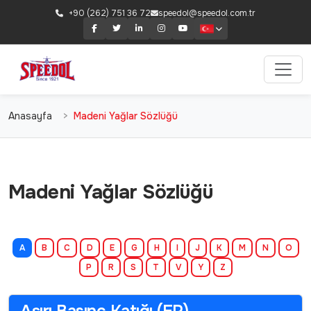
+90 (262) 751 36 72
speedol@speedol.com.tr
Anasayfa
Madeni Yağlar Sözlüğü
Madeni Yağlar Sözlüğü
A
B
C
D
E
G
H
I
J
K
M
N
O
P
R
S
T
V
Y
Z
Aşırı Basınç Katığı (EP)