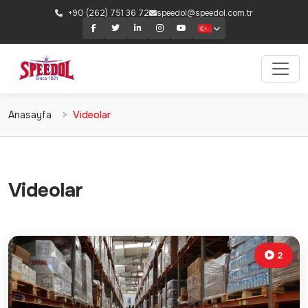
+90 (262) 751 36 72
speedol@speedol.com.tr
Anasayfa
Videolar
Videolar
2