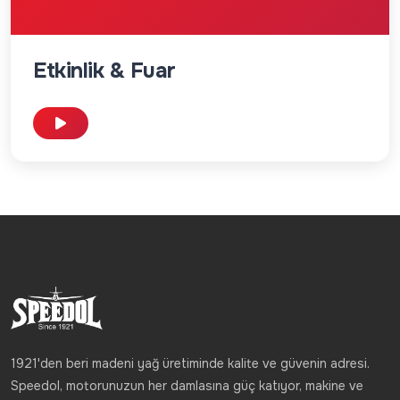
Etkinlik & Fuar
1921'den beri madeni yağ üretiminde kalite ve güvenin adresi.
Speedol, motorunuzun her damlasına güç katıyor, makine ve