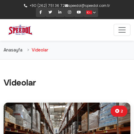
+90 (262) 751 36 72
speedol@speedol.com.tr
Anasayfa
Videolar
Videolar
2