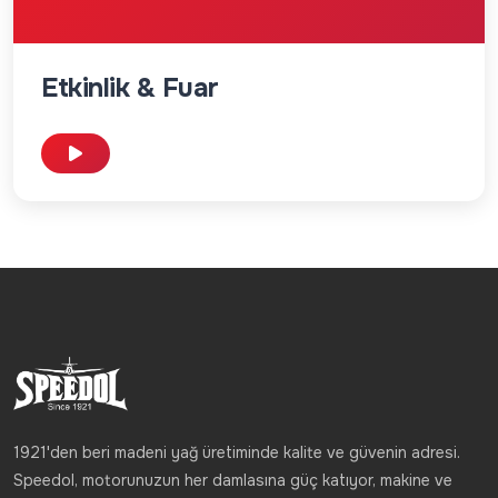
Etkinlik & Fuar
1921'den beri madeni yağ üretiminde kalite ve güvenin adresi.
Speedol, motorunuzun her damlasına güç katıyor, makine ve