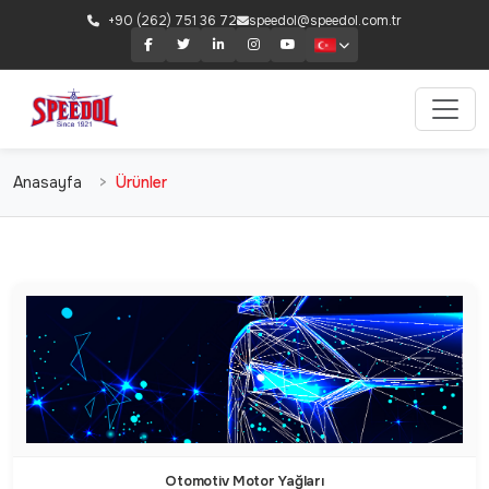
+90 (262) 751 36 72
speedol@speedol.com.tr
Anasayfa
Ürünler
Otomotiv Motor Yağları